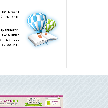
и не может
ейшем есть
страницами,
специальных
ют для вас
и вы решите