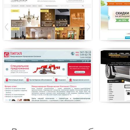
«Солнечный дворик»
«Син
Создание интернет-
Создание
магазина детских товаров
продажам
микрора
«Obvesru»
«Теп
Интернет-магазин по
Разработ
продаже автозапчастей
магазина
теплооб